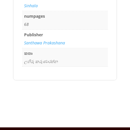
Sinhala
numpages
68
Publisher
Santhawa Prakashana
කතෘ
ලහිරු කරුණාරත්න