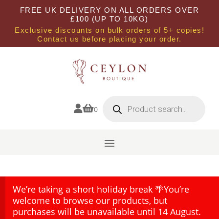
FREE UK DELIVERY ON ALL ORDERS OVER
£100 (UP TO 10KG)
Exclusive discounts on bulk orders of 5+ copies!
Contact us before placing your order.
Products
search


0
We’re taking a short holiday break 🌴You’re
welcome to browse our products, but
purchases will be unavailable until 14 August.