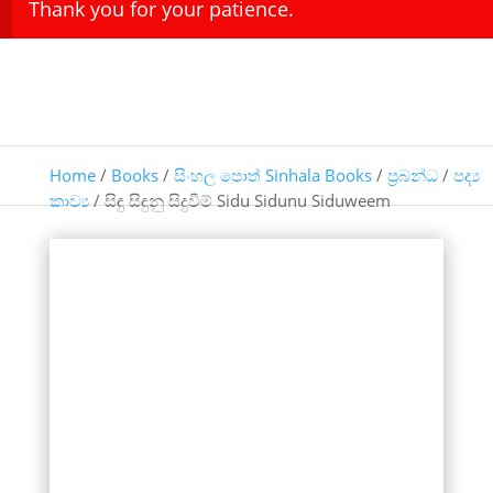
Thank you for your patience.
Home
/
Books
/
සිංහල පොත් Sinhala Books
/
ප්‍රබන්ධ
/
පද්‍ය
කාව්‍ය
/ සිඳු සිඳුනු සිදුවීම් Sidu Sidunu Siduweem