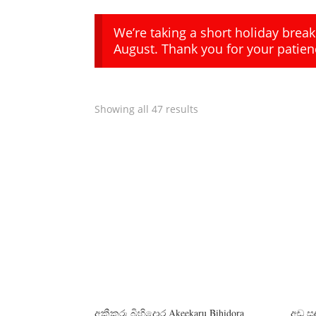
We’re taking a short holiday brea
August. Thank you for your patien
Showing all 47 results
අකීකරු බිහිදොර Akeekaru Bihidora
අඬ ස