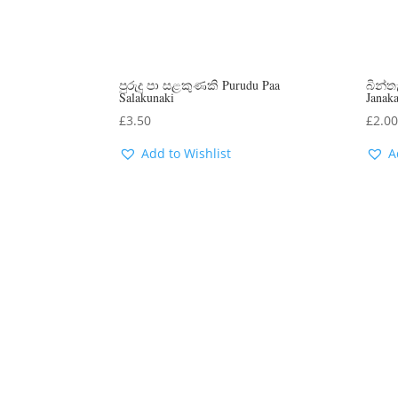
පුරුදු පා සළකුණකි Purudu Paa
බින්ත
Salakunaki
Janak
£
3.50
£
2.0
Add to Wishlist
A