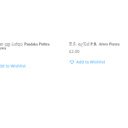
 පුත්‍ර වස්තුව Pandaka Puthra
පී.බී. අල්විස් P.B. Alwis Perera
uwa
£
2.00
0
Add to Wishlist
dd to Wishlist