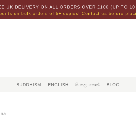
EE UK DELIVERY ON ALL ORDERS OVER £100 (UP TO 10
ounts on bulk orders of 5+ copies! Contact us before plac
BUDDHISM
ENGLISH
සිංහල පොත්
BLOG
ana