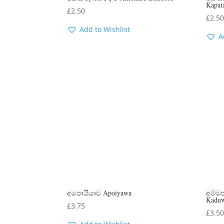
Kapat
£
2.50
£
2.5
Add to Wishlist
A
අපොයියාව Apoiyawa
අම්මප
Kadu
£
3.75
£
3.5