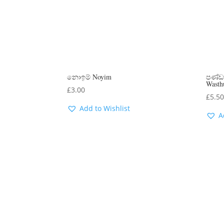
නොඉම් Noyim
පණ්ඩක
Wasth
£
3.00
£
5.5
Add to Wishlist
A