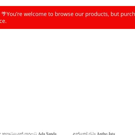
k 🌴You’re welcome to browse our products, but purcha
ce.
ඳ කපාටයෙන් පහලට Ada Sanda
අන්තෝ ජඨා Antho Jata