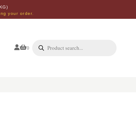
KG)
ing your order.
Products
search


0