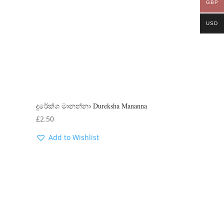
GBP
USD
දුරේක්ශ මානන්නා Dureksha Mananna
£
2.50
Add to Wishlist