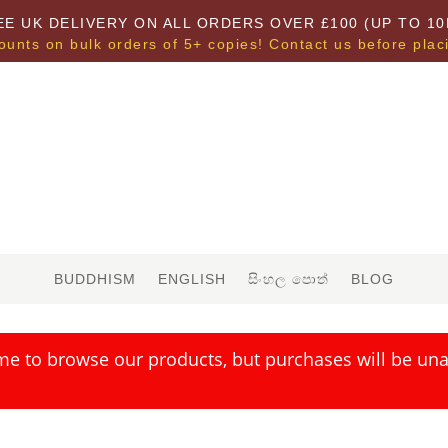
EE UK DELIVERY ON ALL ORDERS OVER £100 (UP TO 10
ounts on bulk orders of 5+ copies! Contact us before plac
BUDDHISM
ENGLISH
සිංහල පොත්
BLOG
me to browse our products, but purchases will be unav