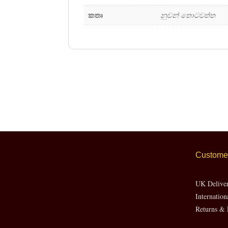
කතෘ
නුවන් තොටවත්ත
Customer
UK Delive
Internation
Returns & 