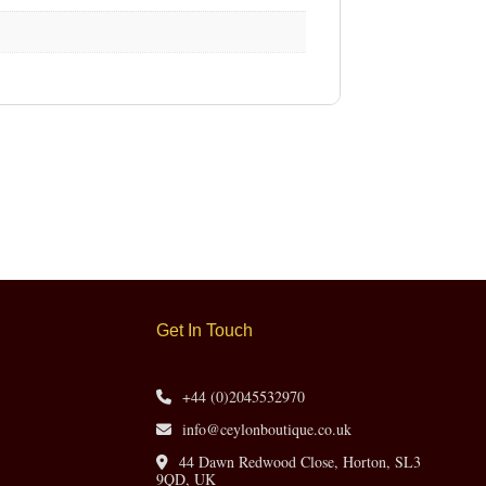
Get In Touch
+44 (0)2045532970
info@ceylonboutique.co.uk
44 Dawn Redwood Close, Horton, SL3
9QD, UK