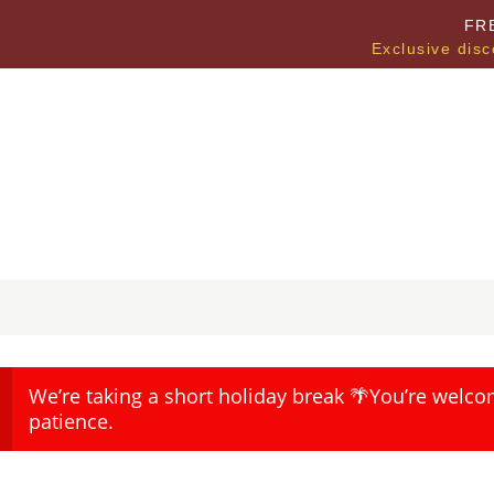
FR
Exclusive disc
We’re taking a short holiday break 🌴You’re welco
patience.