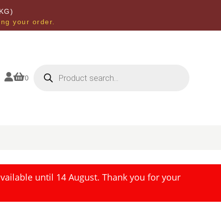
KG)
ing your order.
Products
search


0
ailable until 14 August. Thank you for your