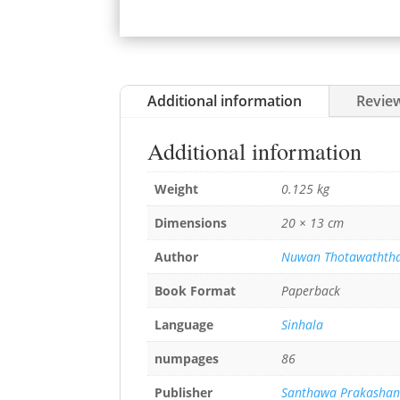
Additional information
Review
Additional information
Weight
0.125 kg
Dimensions
20 × 13 cm
Author
Nuwan Thotawathth
Book Format
Paperback
Language
Sinhala
numpages
86
Publisher
Santhawa Prakasha