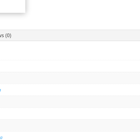
s (0)
a
na