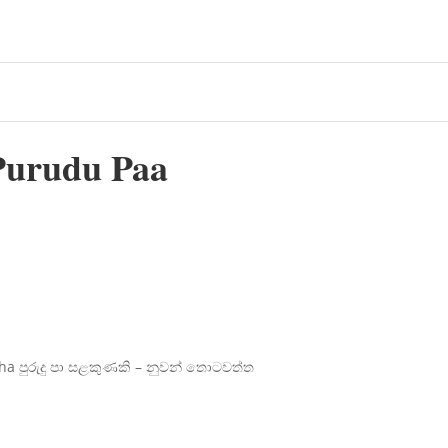
Purudu Paa
a පුරුදු පා සළකුණකි – නුවන් තොටවත්ත