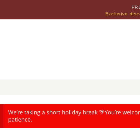
FR
Exclusive disc
We’re taking a short holiday break 🌴You’re welco
patience.