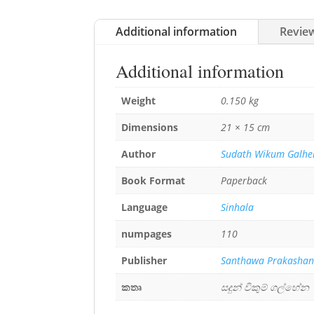
Additional information
Review
Additional information
Weight
0.150 kg
Dimensions
21 × 15 cm
Author
Sudath Wikum Galhe
Book Format
Paperback
Language
Sinhala
numpages
110
Publisher
Santhawa Prakasha
කතෘ
සදුන් විකුම් ගල්හේන