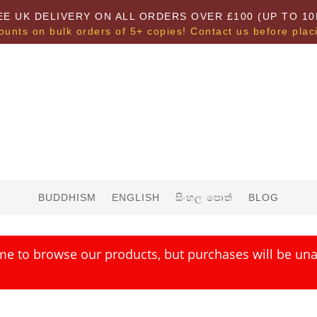
EE UK DELIVERY ON ALL ORDERS OVER £100 (UP TO 10
ounts on bulk orders of 5+ copies! Contact us before plac
BUDDHISM
ENGLISH
සිංහල පොත්
BLOG
me to browse our products, but purchases will be unav