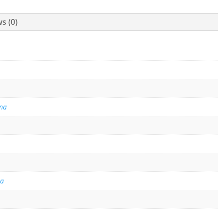
s (0)
na
na