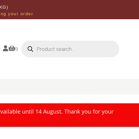
KG)
ing your order.
Products
search


0
ailable until 14 August. Thank you for your