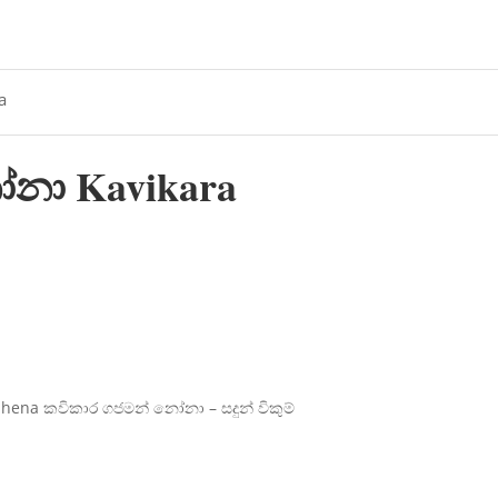
a
නා Kavikara
hena කවිකාර ගජමන් නෝනා – සදුන් විකුම්