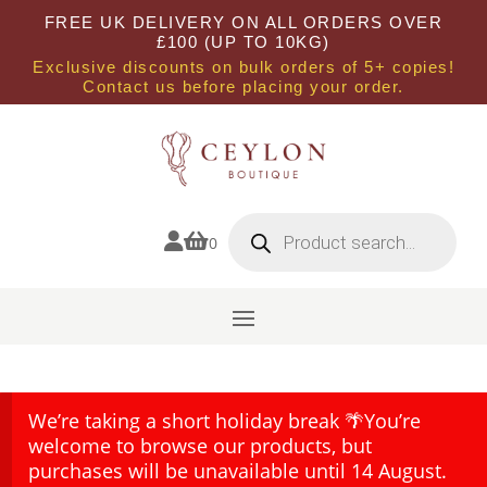
FREE UK DELIVERY ON ALL ORDERS OVER
£100 (UP TO 10KG)
Exclusive discounts on bulk orders of 5+ copies!
Contact us before placing your order.
Products
search


0
We’re taking a short holiday break 🌴You’re
welcome to browse our products, but
purchases will be unavailable until 14 August.