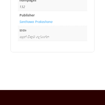
numpages
132
Publisher
Santhawa Prakashana
කතෘ
සදුන් විකුම් ගල්හේන