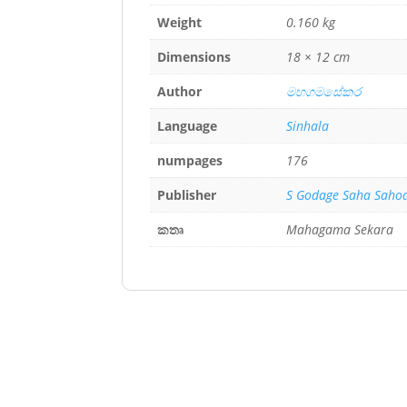
Weight
0.160 kg
Dimensions
18 × 12 cm
Author
මහගමසේකර
Language
Sinhala
numpages
176
Publisher
S Godage Saha Saho
කතෘ
Mahagama Sekara