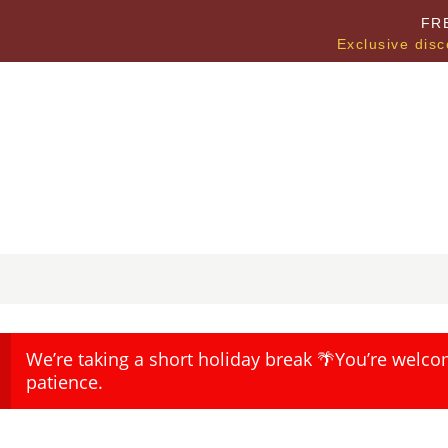
FR
Exclusive disc
We’re taking a short holiday break 🌴You’re welco
patience.