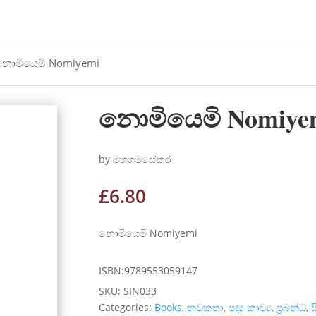
නොමියෙමි Nomiyemi
නොමියෙමි Nomiye
by මහගමසේකර
£
6.80
නොමියෙමි Nomiyemi
ISBN:9789553059147
SKU:
SIN033
Categories:
Books
,
නවකතා
,
පද්‍ය කාව්‍ය
,
ප්‍රබන්ධ
,