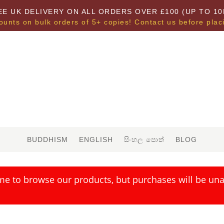
EE UK DELIVERY ON ALL ORDERS OVER £100 (UP TO 10
ounts on bulk orders of 5+ copies! Contact us before plac
BUDDHISM
ENGLISH
සිංහල පොත්
BLOG
me to browse our products, but purchases will be unav