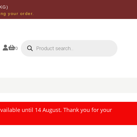
KG)
ing your order.
Products
search


0
ailable until 14 August. Thank you for your