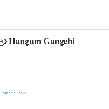
ිලා Hangum Gangehi
් Sinhala Books