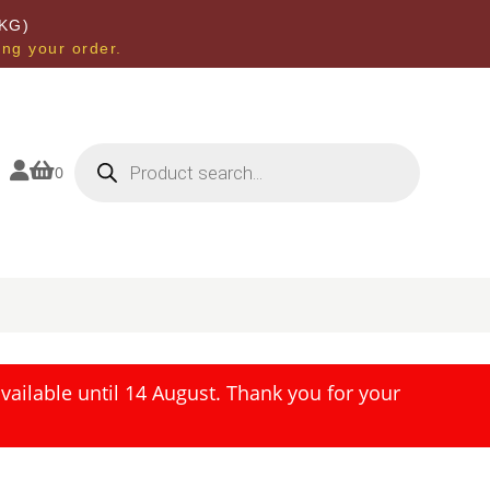
KG)
ing your order.
Products
search


0
ailable until 14 August. Thank you for your