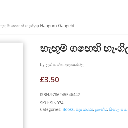
හැඟුම් ගඟෙහි හැංගිලා Hangum Gangehi
හැඟුම් ගඟෙහි හැංග
by ලක්ෂාන්ත අතුකෝරල
£
3.50
ISBN:9786245546442
SKU:
SIN074
Categories:
Books
,
පද්‍ය කාව්‍ය
,
ප්‍රබන්ධ
,
සිංහල පොත