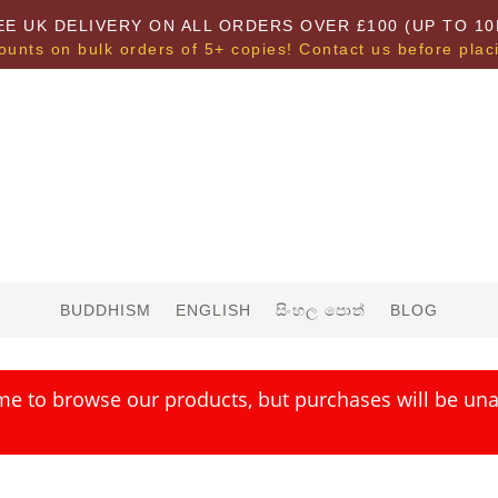
EE UK DELIVERY ON ALL ORDERS OVER £100 (UP TO 10
ounts on bulk orders of 5+ copies! Contact us before plac
BUDDHISM
ENGLISH
සිංහල පොත්
BLOG
me to browse our products, but purchases will be unav