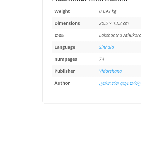
Weight
0.093 kg
Dimensions
20.5 × 13.2 cm
කතෘ
Lakshantha Athukora
Language
Sinhala
numpages
74
Publisher
Vidarshana
Author
ලක්ෂාන්ත අතුකෝර