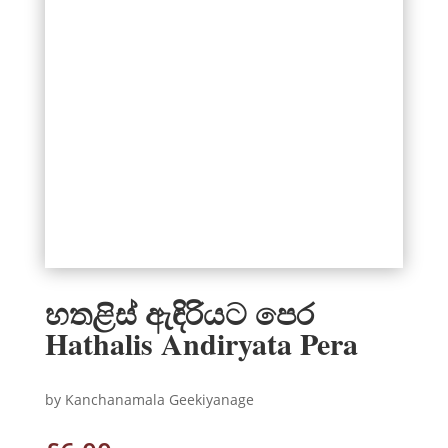
හතළිස් ඇඳිරියට පෙර
Hathalis Andiryata Pera
by Kanchanamala Geekiyanage