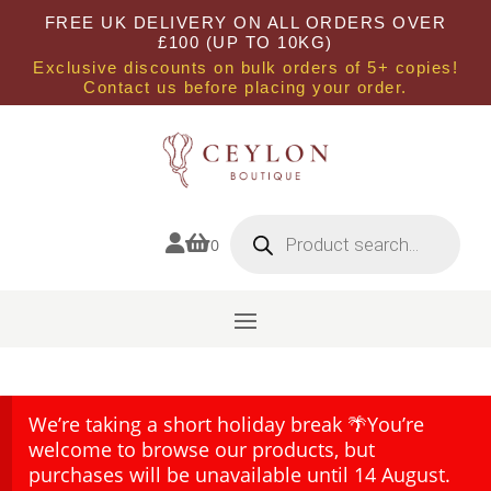
FREE UK DELIVERY ON ALL ORDERS OVER
£100 (UP TO 10KG)
Exclusive discounts on bulk orders of 5+ copies!
Contact us before placing your order.
Products
search


0
We’re taking a short holiday break 🌴You’re
welcome to browse our products, but
purchases will be unavailable until 14 August.