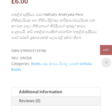
£
6.00
හතළිස් ඇඳිරියට පෙර Hathalis Andiryata Pera
නීතිඥවරියක සහ නීතිය පිළිබඳව කථිකාචාර්යවරියක වන
කාංචන මාලා ගීකියනගේ කිවිඳියගේ කුළුඳුල් කාව්‍ය
සංග්‍රහයයි. කවි හතළිස් හයකින් සමන්විත ‘හතළිස් ඇඳිරියට
පෙර’ සරසවි ප්‍රකාශයනක් ලෙස එළි දක්වා තිබේ
ISBN:9789553133786
GBP
SKU:
SIN328
Categories:
Books
,
පද්‍ය කාව්‍ය
,
සිංහල පොත් Sinhala
Books
Additional information
Reviews (0)