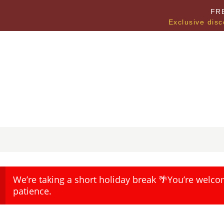
FR
Exclusive disc
We’re taking a short holiday break 🌴You’re welco
patience.