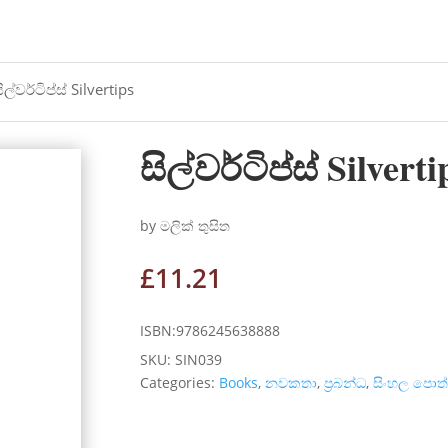
ිල්වර්ටිප්ස් Silvertips
සිල්වර්ටිප්ස් Silverti
by මලික් තුසිත
£
11.21
ISBN:9786245638888
SKU:
SIN039
Categories:
Books
,
නවකතා
,
ප්‍රබන්ධ
,
සිංහල පොත්