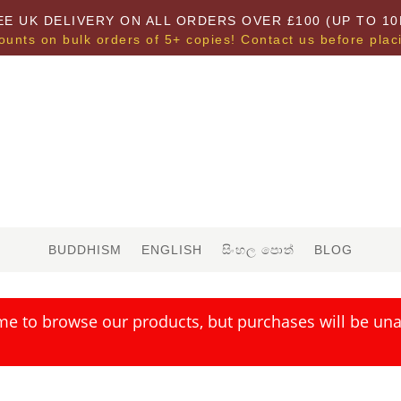
EE UK DELIVERY ON ALL ORDERS OVER £100 (UP TO 10
ounts on bulk orders of 5+ copies! Contact us before plac
BUDDHISM
ENGLISH
සිංහල පොත්
BLOG
me to browse our products, but purchases will be unav