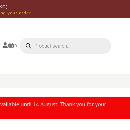
KG)
ing your order.
Products
search


0
ailable until 14 August. Thank you for your