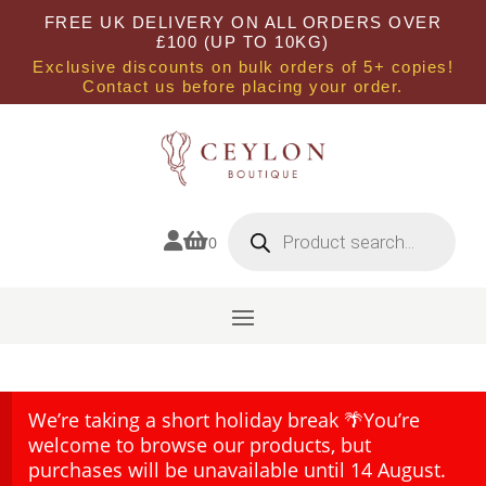
FREE UK DELIVERY ON ALL ORDERS OVER
£100 (UP TO 10KG)
Exclusive discounts on bulk orders of 5+ copies!
Contact us before placing your order.
Products
search


0
We’re taking a short holiday break 🌴You’re
welcome to browse our products, but
purchases will be unavailable until 14 August.