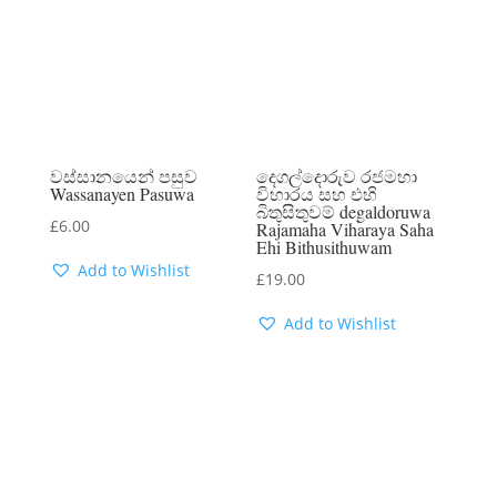
වස්සානයෙන් පසුව
දෙගල්දොරුව රජමහා
Wassanayen Pasuwa
විහාරය සහ එහි
බිතුසිතුවම් degaldoruwa
£
6.00
Rajamaha Viharaya Saha
Ehi Bithusithuwam
Add to Wishlist
£
19.00
Add to Wishlist