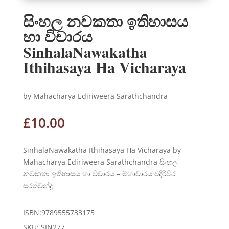
සිංහල නවකතා ඉතිහාසය
හා විචාරය
SinhalaNawakatha
Ithihasaya Ha Vicharaya
by Mahacharya Ediriweera Sarathchandra
£
10.00
SinhalaNawakatha Ithihasaya Ha Vicharaya by
Mahacharya Ediriweera Sarathchandra සිංහල
නවකතා ඉතිහාසය හා විචාරය – මහාචාර්ය එදිරිවීර
සරත්චන්ද්‍ර
ISBN:9789555733175
SKU:
SIN277