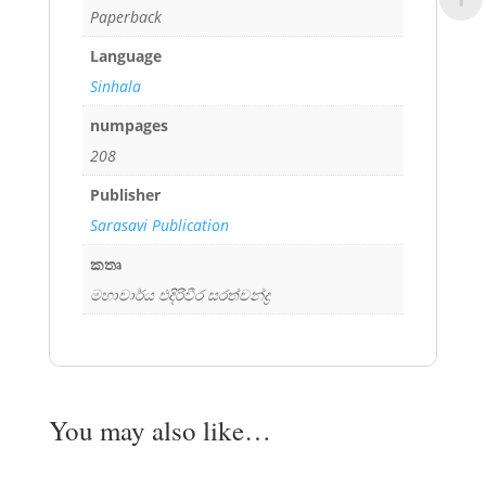
Paperback
Language
Sinhala
numpages
208
Publisher
Sarasavi Publication
කතෘ
මහාචාර්ය එදිරිවීර සරත්චන්ද්‍ර
You may also like…