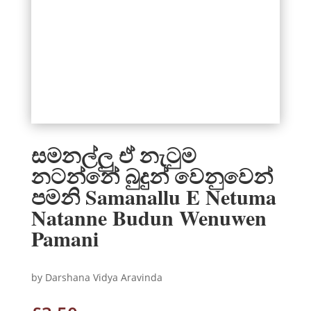
සමනල්ලු ඒ නැටුම
නටන්නේ බුදුන් වෙනුවෙන්
පමනි Samanallu E Netuma
Natanne Budun Wenuwen
Pamani
by Darshana Vidya Aravinda