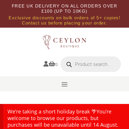
FREE UK DELIVERY ON ALL ORDERS OVER
£100 (UP TO 10KG)
Exclusive discounts on bulk orders of 5+ copies!
Contact us before placing your order.
Products
search


0
We’re taking a short holiday break 🌴You’re
welcome to browse our products, but
purchases will be unavailable until 14 August.