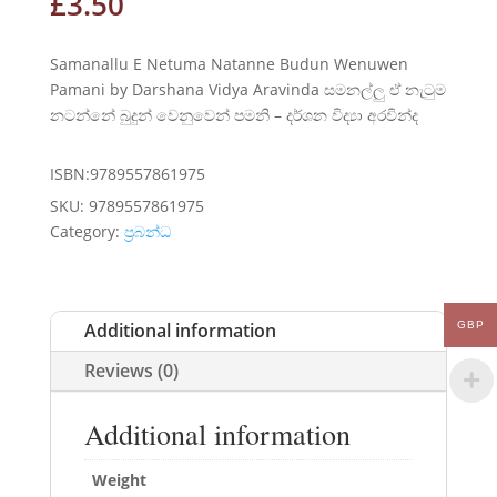
£
3.50
Samanallu E Netuma Natanne Budun Wenuwen
Pamani by Darshana Vidya Aravinda සමනල්ලු ඒ නැටුම
නටන්නේ බුදුන් වෙනුවෙන් පමනි – දර්ශන විද්‍යා අරවින්ද
ISBN:9789557861975
SKU:
9789557861975
Category:
ප්‍රබන්ධ
GBP
Additional information
Reviews (0)
Additional information
Weight