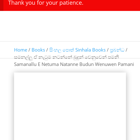
Thank you for your patience.
Home
/
Books
/
සිංහල පොත් Sinhala Books
/
ප්‍රබන්ධ
/
සමනල්ලු ඒ නැටුම නටන්නේ බුදුන් වෙනුවෙන් පමනි
Samanallu E Netuma Natanne Budun Wenuwen Pamani