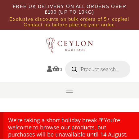
FREE UK DELIVERY ON ALL ORDERS OVER
£100 (UP TO 10KG)
Exclusive discounts on bulk orders of 5+ copies!
Contact us before placing your order.
Products
search


0
We’re taking a short holiday break 🌴You’re
welcome to browse our products, but
purchases will be unavailable until 14 August.