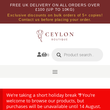
FREE UK DELIVERY ON ALL ORDERS OVER
£100 (UP TO 10KG)
Exclusive discounts on bulk orders of 5+ copies!
Contact us before placing your order.
Products
search


0
We’re taking a short holiday break 🌴You’re
welcome to browse our products, but
purchases will be unavailable until 14 August.