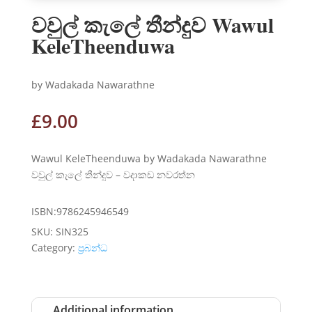
වවුල් කැලේ තීන්දුව Wawul
KeleTheenduwa
by Wadakada Nawarathne
£
9.00
Wawul KeleTheenduwa by Wadakada Nawarathne
වවුල් කැලේ තීන්දුව – වදාකඩ නවරත්න
ISBN:9786245946549
SKU:
SIN325
Category:
ප්‍රබන්ධ
Additional information