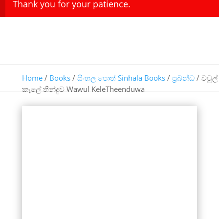
Thank you for your patience.
Home
/
Books
/
සිංහල පොත් Sinhala Books
/
ප්‍රබන්ධ
/ වවුල්
කැලේ තීන්දුව Wawul KeleTheenduwa