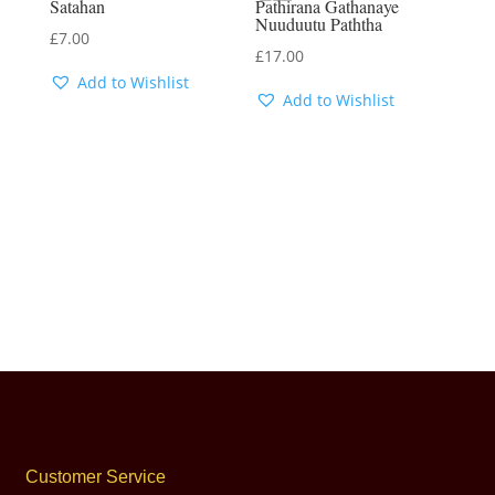
Satahan
Pathirana Gathanaye
Nuuduutu Paththa
£
7.00
£
17.00
Add to Wishlist
Add to Wishlist
Customer Service