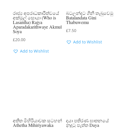
රාජ්‍ය අපරාධකාරීත්වයේ
බටලන්දට ගිනි තැබුවෙමු
අක්මුල් සොයා (Who is
Batalandata Gini
Lasantha) Rajya
Thabuwemu
Aparadakarithwaye Akmul
£
7.50
Soya
£
20.00
Add to Wishlist
Add to Wishlist
අතීත මිහිරියාවක සටහන්
දයා පතිරණ ඝාතනයේ
Athetha Mihiriyawaka
නුදුටු පැත්ත Daya