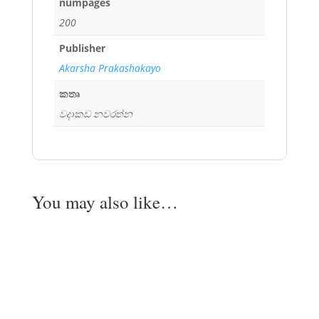
numpages
200
Publisher
Akarsha Prakashakayo
කතෘ
වදාකඩ නවරත්න
You may also like…