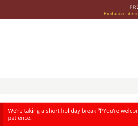
FR
Exclusive disc
We’re taking a short holiday break 🌴You’re welco
patience.