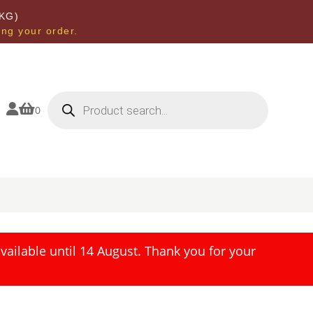
KG)
ing your order.
Products
search


0
ailable until 14 August. Thank you for your