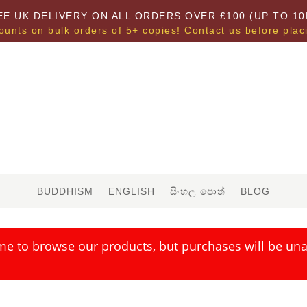
EE UK DELIVERY ON ALL ORDERS OVER £100 (UP TO 10
ounts on bulk orders of 5+ copies! Contact us before plac
BUDDHISM
ENGLISH
සිංහල පොත්
BLOG
me to browse our products, but purchases will be unav