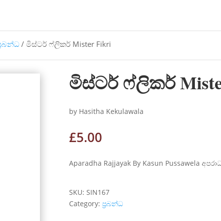
්‍රබන්ධ
/ මිස්ටර් ෆ්ලිකර් Mister Fikri
මිස්ටර් ෆ්ලිකර් Mist
by Hasitha Kekulawala
£
5.00
Aparadha Rajjayak By Kasun Pussawela අපරාධ ර
SKU:
SIN167
Category:
ප්‍රබන්ධ