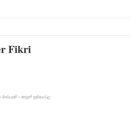
er Fikri
ාජ්‍යයක් – කසුන් පුස්සවෙල