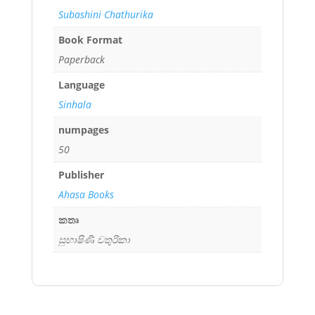
Subashini Chathurika
Book Format
Paperback
Language
Sinhala
numpages
50
Publisher
Ahasa Books
කතෘ
සුභාෂිණි චතුරිකා