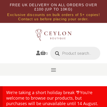
FREE UK DELIVERY ON ALL ORDERS OVER
£100 (UP TO 10KG)
Exclusive discounts on bulk orders of 5+ copies!
Contact us before placing your order.
Products
search


0
We’re taking a short holiday break 🌴You’re
welcome to browse our products, but
purchases will be unavailable until 14 August.