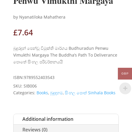
Penwu Vimukthi Margaya
by Nyanatiloka Mahathera
£
7.64
බුදුරදුන් පෙන්වූ විමුක්ති මාර්ගය Budhuradun Penwu
Vimukthi Margaya The Buddha’s Path To Deliverance
පොතේ සිංහල පරිවර්තනයයි
GBP
ISBN:9789552403543
SKU:
SIB006
Categories:
Books
,
බුදුදහම
,
සිංහල පොත් Sinhala Books
Additional information
Reviews (0)