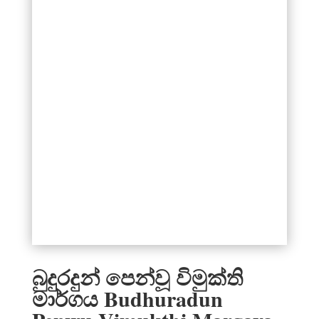
බුදුරදුන් පෙන්වූ විමුක්ති
මාර්ගය Budhuradun