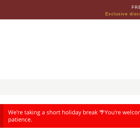
FR
Exclusive disc
We’re taking a short holiday break 🌴You’re welco
patience.