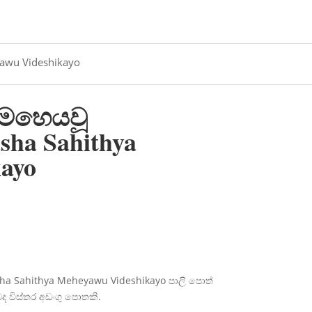
yawu Videshikayo
 මෙහෙයවූ
sha Sahithya
ayo
asha Sahithya Meheyawu Videshikayo පාලි පොත්
බද විස්තර අඩංගු පොතකි.