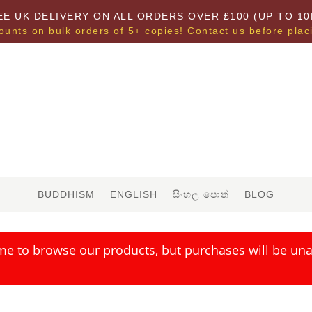
EE UK DELIVERY ON ALL ORDERS OVER £100 (UP TO 10
ounts on bulk orders of 5+ copies! Contact us before plac
BUDDHISM
ENGLISH
සිංහල පොත්
BLOG
me to browse our products, but purchases will be unav