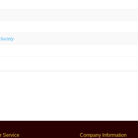
 Society
 Service
Company Information