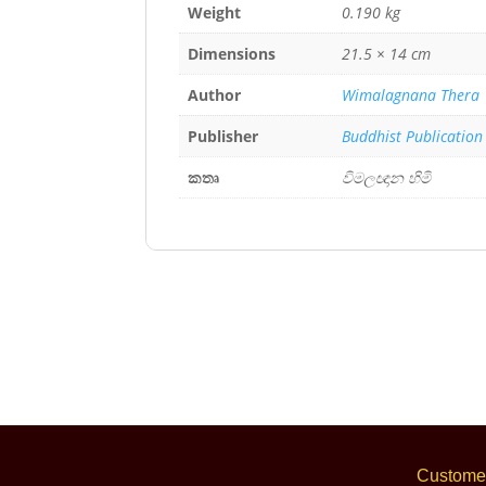
Weight
0.190 kg
Dimensions
21.5 × 14 cm
Author
Wimalagnana Thera
Publisher
Buddhist Publication
කතෘ
විමලඥාන හිමි
Customer