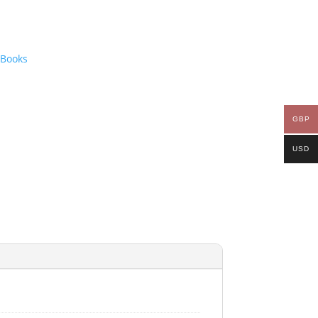
 Books
GBP
USD