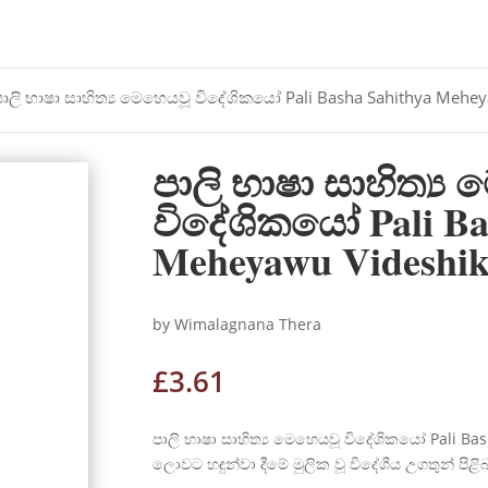
පාලි භාෂා සාහිත්‍ය මෙහෙයවූ විදේශිකයෝ Pali Basha Sahithya Mehe
පාලි භාෂා සාහිත්‍ය
විදේශිකයෝ Pali Ba
Meheyawu Videshik
by Wimalagnana Thera
£
3.61
පාලි භාෂා සාහිත්‍ය මෙහෙයවූ විදේශිකයෝ Pali B
ලොවට හඳුන්වා දීමේ මුලික වූ විදේශීය උගතුන් පිළි