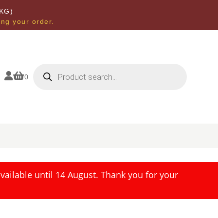
KG)
ing your order.
Products
search


0
ailable until 14 August. Thank you for your