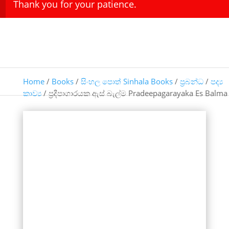
Thank you for your patience.
Home
/
Books
/
සිංහල පොත් Sinhala Books
/
ප්‍රබන්ධ
/
පද්‍ය
කාව්‍ය
/ ප්‍රදීපාගාරයක ඇස් බැල්ම Pradeepagarayaka Es Balma