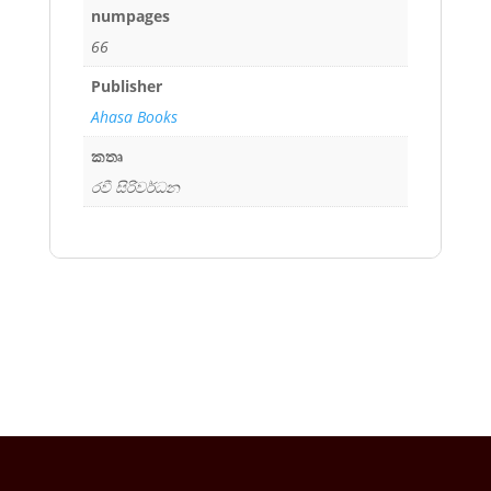
numpages
66
Publisher
Ahasa Books
කතෘ
රවී සිරිවර්ධන