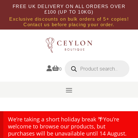
FREE UK DELIVERY ON ALL ORDERS OVER
£100 (UP TO 10KG)
Exclusive discounts on bulk orders of 5+ copies!
Contact us before placing your order.
Products
search


0
We’re taking a short holiday break 🌴You’re
welcome to browse our products, but
purchases will be unavailable until 14 August.