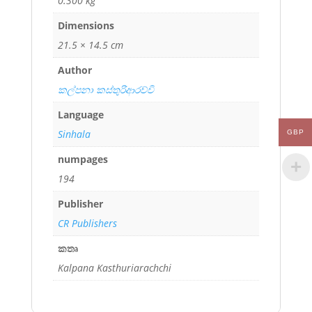
0.300 kg
Dimensions
21.5 × 14.5 cm
Author
කල්පනා කස්තුරිආරච්චි
Language
Sinhala
GBP
numpages
194
Publisher
CR Publishers
කතෘ
Kalpana Kasthuriarachchi