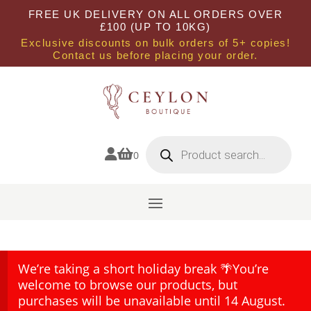
FREE UK DELIVERY ON ALL ORDERS OVER
£100 (UP TO 10KG)
Exclusive discounts on bulk orders of 5+ copies!
Contact us before placing your order.
Products
search


0
We’re taking a short holiday break 🌴You’re
welcome to browse our products, but
purchases will be unavailable until 14 August.