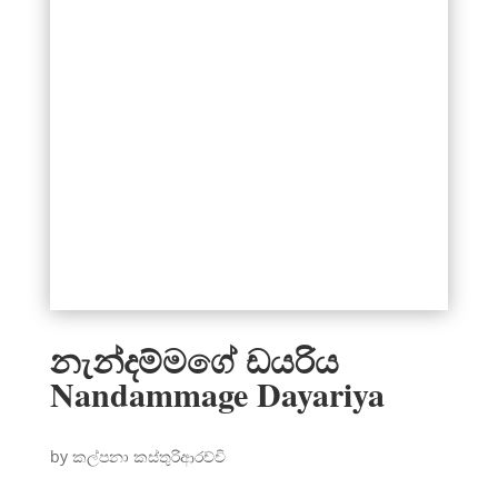
නැන්දම්මගේ ඩයරිය
Nandammage Dayariya
by කල්පනා කස්තුරිආරච්චි