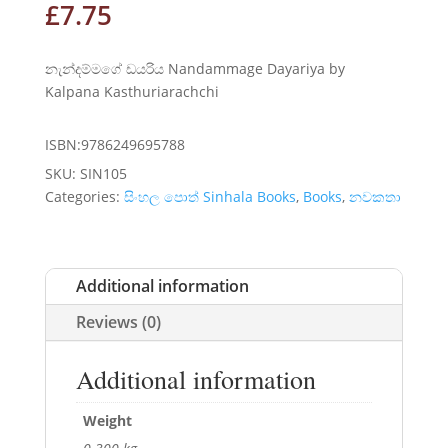
£
7.75
නැන්දම්මගේ ඩයරිය Nandammage Dayariya by
Kalpana Kasthuriarachchi
ISBN:9786249695788
SKU:
SIN105
Categories:
සිංහල පොත් Sinhala Books
,
Books
,
නවකතා
Additional information
Reviews (0)
Additional information
Weight