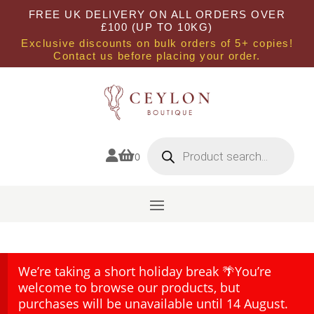
FREE UK DELIVERY ON ALL ORDERS OVER
£100 (UP TO 10KG)
Exclusive discounts on bulk orders of 5+ copies!
Contact us before placing your order.
Products
search


0
We’re taking a short holiday break 🌴You’re
welcome to browse our products, but
purchases will be unavailable until 14 August.