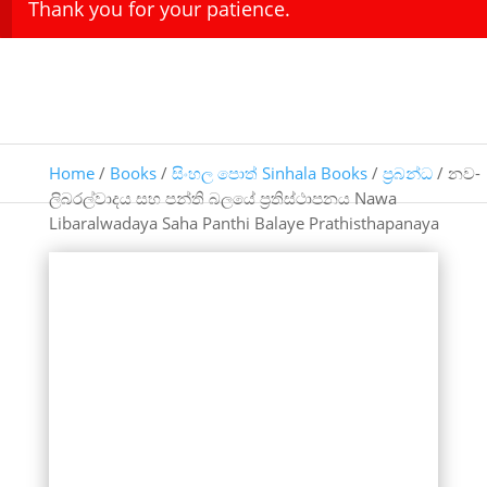
Thank you for your patience.
Home
/
Books
/
සිංහල පොත් Sinhala Books
/
ප්‍රබන්ධ
/ නව-
ලිබරල්වාදය සහ පන්ති බලයේ ප්‍රතිස්ථාපනය Nawa
Libaralwadaya Saha Panthi Balaye Prathisthapanaya