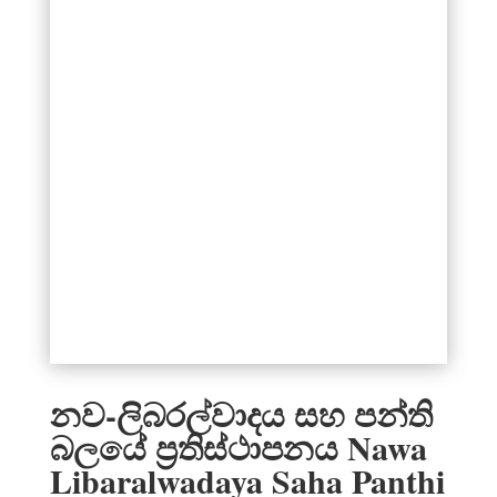
නව-ලිබරල්වාදය සහ පන්ති
බලයේ ප්‍රතිස්ථාපනය Nawa
Libaralwadaya Saha Panthi