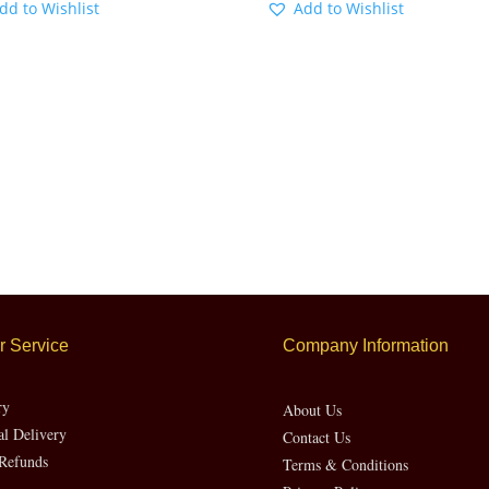
dd to Wishlist
Add to Wishlist
 Service
Company Information
ry
About Us
al Delivery
Contact Us
Refunds
Terms & Conditions