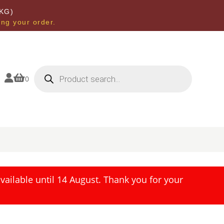
KG)
ing your order.
Products
search


0
ailable until 14 August. Thank you for your