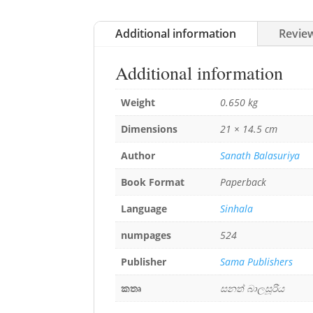
Additional information
Review
Additional information
Weight
0.650 kg
Dimensions
21 × 14.5 cm
Author
Sanath Balasuriya
Book Format
Paperback
Language
Sinhala
numpages
524
Publisher
Sama Publishers
කතෘ
සනත් බාලසූරිය