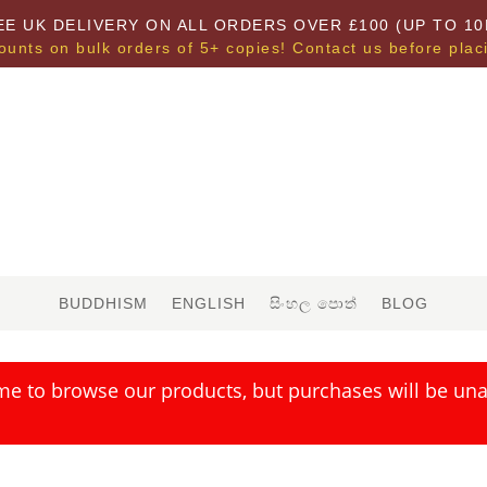
EE UK DELIVERY ON ALL ORDERS OVER £100 (UP TO 10
ounts on bulk orders of 5+ copies! Contact us before plac
BUDDHISM
ENGLISH
සිංහල පොත්
BLOG
me to browse our products, but purchases will be unav