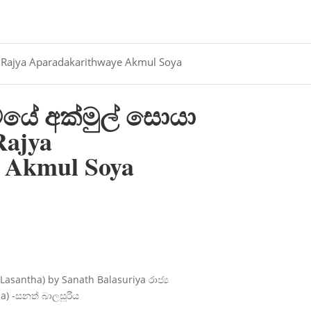
a) Rajya Aparadakarithwaye Akmul Soya
්වයේ අක්මුල් සොයා
Rajya
 Akmul Soya
asantha) by Sanath Balasuriya රාජ්‍ය
a) -සනත් බාලසූරිය