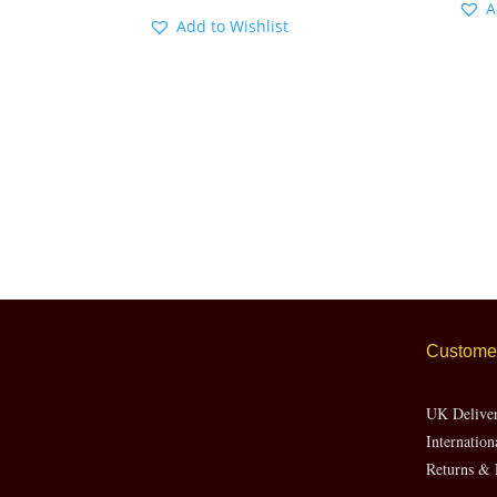
A
Add to Wishlist
Customer
UK Delive
Internation
Returns & 