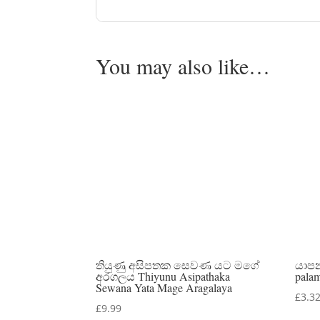
You may also like…
තියුණු අසිපතක සෙවණ යට මගේ
යාපන
අරගලය Thiyunu Asipathaka
pala
Sewana Yata Mage Aragalaya
£
3.3
£
9.99