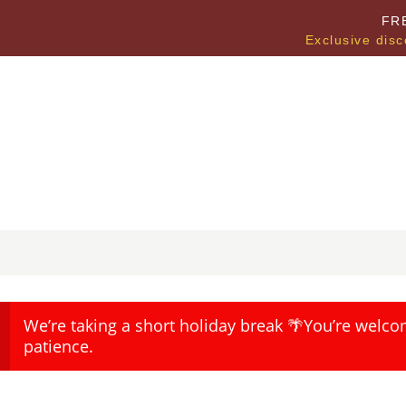
FR
Exclusive disc
We’re taking a short holiday break 🌴You’re welco
patience.