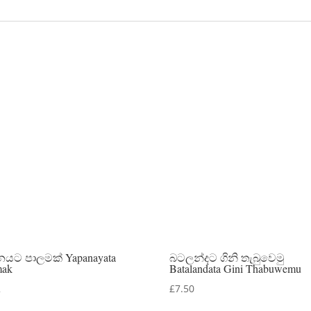
යට පාලමක් Yapanayata
බටලන්දට ගිනි තැබුවෙමු
mak
Batalandata Gini Thabuwemu
2
£
7.50