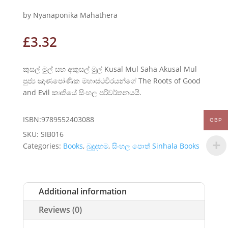
by Nyanaponika Mahathera
£
3.32
කුසල් මුල් සහ අකුසල් මුල් Kusal Mul Saha Akusal Mul
පුජ්‍ය ඤාණපෝණික මහාස්ථවිරයන්ගේ The Roots of Good
and Evil කෘතියේ සිංහල පරිවර්තනයයි.
ISBN:9789552403088
GBP
SKU:
SIB016
Categories:
Books
,
බුදුදහම
,
සිංහල පොත් Sinhala Books
Additional information
Reviews (0)