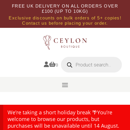
FREE UK DELIVERY ON ALL ORDERS OVER
£100 (UP TO 10KG)
Exclusive discounts on bulk orders of 5+ copies!
Contact us before placing your order.
Products
search


0
We’re taking a short holiday break 🌴You’re
welcome to browse our products, but
purchases will be unavailable until 14 August.