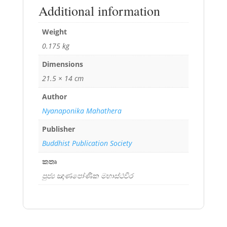
Additional information
Weight
0.175 kg
Dimensions
21.5 × 14 cm
Author
Nyanaponika Mahathera
Publisher
Buddhist Publication Society
කතෘ
පුජ්‍ය ඤාණපෝණික මහාස්ථවිර