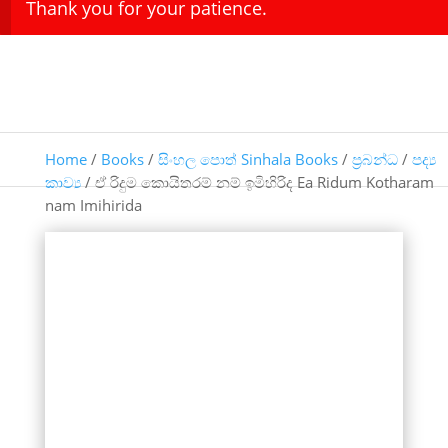
Thank you for your patience.
Home
/
Books
/
සිංහල පොත් Sinhala Books
/
ප්‍රබන්ධ
/
පද්‍ය
කාව්‍ය
/ ඒ රිදුම කොයිතරම් නම් ඉමිහිරිද Ea Ridum Kotharam
nam Imihirida