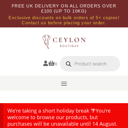
FREE UK DELIVERY ON ALL ORDERS OVER
£100 (UP TO 10KG)
Exclusive discounts on bulk orders of 5+ copies!
Contact us before placing your order.
Products
search


0
We’re taking a short holiday break 🌴You’re
welcome to browse our products, but
purchases will be unavailable until 14 August.