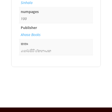
Sinhala
numpages
100
Publisher
Ahasa Books
කතෘ
සෝමසිරි ඒකනායක