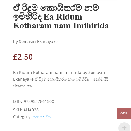
ඒ රිදුම කොයිතරම් නම්
ඉමිහිරිද Ea Ridum
Kotharam nam Imihirida
by Somasiri Ekanayake
£
2.50
Ea Ridum Kotharam nam Imihirida by Somasiri
Ekanayake ඒ රිදුම කොයිතරම් නම් ඉමිහිරිද – සෝමසිරි
ඒකනායක
ISBN:9789557861500
SKU:
AHA028
GBP
Category:
පද්‍ය කාව්‍ය