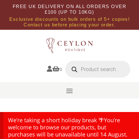
FREE UK DELIVERY ON ALL ORDERS OVER
£100 (UP TO 10KG)
Exclusive discounts on bulk orders of 5+ copies!
Contact us before placing your order.
Products
search


0
We’re taking a short holiday break 🌴You’re
welcome to browse our products, but
purchases will be unavailable until 14 August.