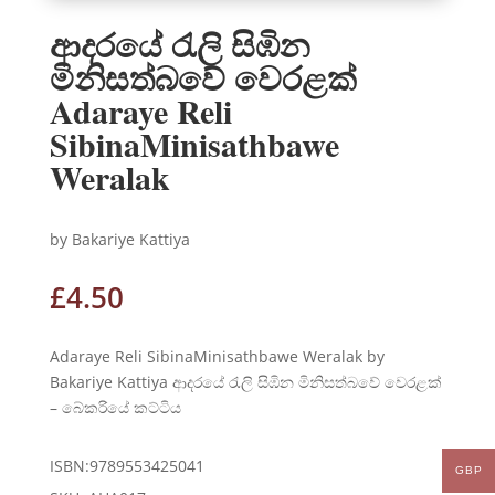
ආදරයේ රැලි සිඹින
මිනිසත්බවේ වෙරළක්
Adaraye Reli
SibinaMinisathbawe
Weralak
by Bakariye Kattiya
£
4.50
Adaraye Reli SibinaMinisathbawe Weralak by
Bakariye Kattiya ආදරයේ රැලි සිඹින මිනිසත්බවේ වෙරළක්
– බේකරියේ කට්ටිය
ISBN:9789553425041
GBP