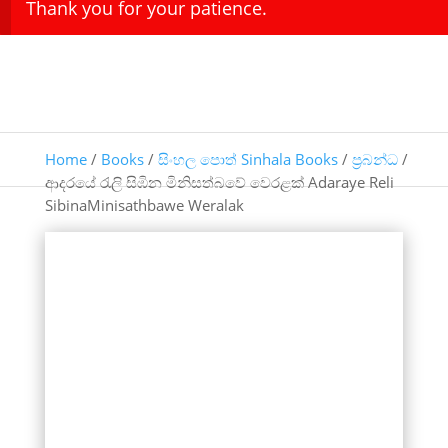
Thank you for your patience.
Home
/
Books
/
සිංහල පොත් Sinhala Books
/
ප්‍රබන්ධ
/
ආදරයේ රැලි සිඹින මිනිසත්බවේ වෙරළක් Adaraye Reli
SibinaMinisathbawe Weralak